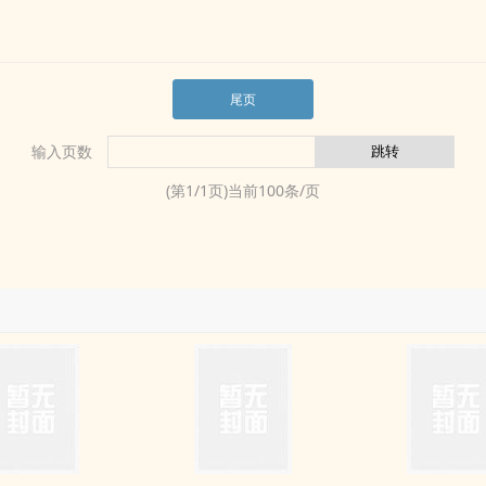
尾页
输入页数
(第
1
/
1
页)当前
100
条/页