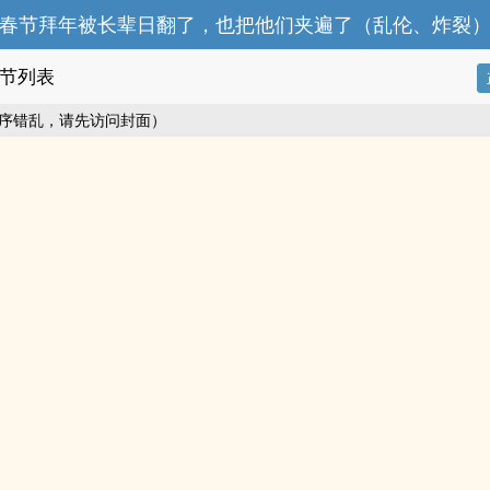
春节拜年被长辈日翻了，也把他们夹遍了（‌‎‌乱‍‌伦‍、炸裂
节列表
序错乱，请先访问封面）