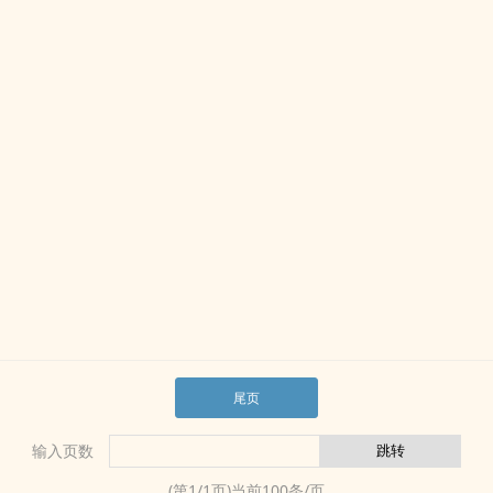
尾页
输入页数
(第
1
/
1
页)当前
100
条/页