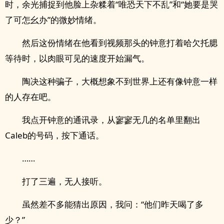
时，余光捕捉到他脸上杂糅着“唯恐天下不乱”和“她要是哭
了可怎幺办”的微妙情绪。
然后这份情绪在他看到视频那头的钟意打着哈欠托腮
等待时，以肉眼可见的速度开始漏气。
陶决这种骗子，大概想象不到世界上还有像钟意一样
的人存在吧。
我点开钟意的通讯录，从寥寥无几的名单里翻出
Caleb的号码，按下通话。
……
打了三遍，无人接听。
虽然差不多能猜出原因，我问：“他们昨天喝了多
少？”