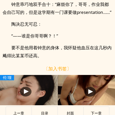
钟意乖巧地双手合十：“麻烦你了，哥哥，作业我都
会自己写的，但是这学期有一门课要做presentation……”
陶决忍无可忍：
“——谁是你哥哥啊？！”
要不是他用着钟意的身体，我怀疑他血压在这几秒内
飚得比某某币还高。
〔加入书签〕
上ー章
目录
封面
下ー章