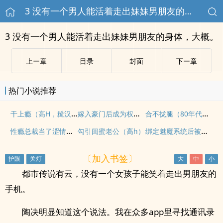
3 没有一个男人能活着走出妹妹男朋友的身体，大概。
3 没有一个男人能活着走出妹妹男朋友的身体，大概。
上ー章
目录
封面
下ー章
热门小说推荐
干上瘾（高H，糙汉）
嫁入豪门后成为权贵共妻(nph)
合不拢腿（80年代H）
性瘾总裁当了涩情主播后
绑定魅魔系统后被肏坏了
勾引闺蜜老公（高h）
〔加入书签〕
都市传说有云，没有一个女孩子能笑着走出男朋友的
手机。
陶决明显知道这个说法。我在众多app里寻找通讯录