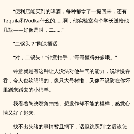
“便利店能买到的啤酒，每种都拿了一提回来，还有
Tequila和Vodka什幺的……啊，他实验室有个学长送给他
几瓶——好像是叫，二……”
“二锅头？”陶决插话。
“对，二锅头！”钟意拍手，“哥哥懂得好多哦。”
钟意就是有这种让人没法对他生气的能力，说话慢吞
吞，夸人也软绵绵的，像只大号树懒，又像不设防在你怀
里蹭来蹭去的小绵羊。
我看着陶决嘴角抽搐、想发作却不能的模样，感觉心
情又好了起来。
找不出头绪的事情暂且搁下，话题跳跃到“之后该怎