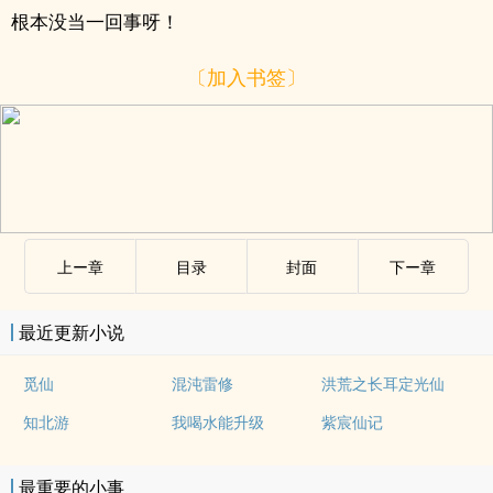
根本没当一回事呀！
〔加入书签〕
上ー章
目录
封面
下ー章
最近更新小说
觅仙
混沌雷修
洪荒之长耳定光仙
知北游
我喝水能升级
紫宸仙记
最重要的小事