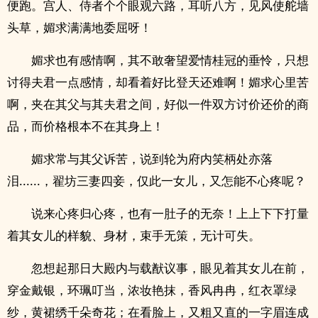
便跑。宫人、侍者个个眼观六路，耳听八方，见风使舵墙
头草，媚求满满地委屈呀！
媚求也有感情啊，其不敢奢望爱情桂冠的垂怜，只想
讨得夫君一点感情，却看着好比登天还难啊！媚求心里苦
啊，夹在其父与其夫君之间，好似一件双方讨价还价的商
品，而价格根本不在其身上！
媚求常与其父诉苦，说到轮为府内笑柄处亦落
泪......，翟坊三妻四妾，仅此一女儿，又怎能不心疼呢？
说来心疼归心疼，也有一肚子的无奈！上上下下打量
着其女儿的样貌、身材，束手无策，无计可失。
忽想起那日大殿内与载猷议事，眼见着其女儿在前，
穿金戴银，环珮叮当，浓妆艳抹，香风冉冉，红衣罩绿
纱，黄裙绣千朵奇花；在看脸上，又粗又直的一字眉连成