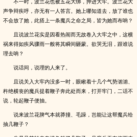
不一时，波兰花也被五花大绑，押进大牢。波兰花大
声争辩疾呼，亦无有一人答言。她上哪知道去，放了谁也
不会放了她，此搭上一条魔兵之命之局，皆为她而布呐？
且说波兰花实是因看热闹而无故卷入大牢之中，这横
祸来得如疾风骤雨一般将其瞬间砸蒙。欲哭无泪，跟谁说
理去呐？
说话间，说理的人来了。
且说关入大牢内没多一时，眼瞅着十几个气势汹汹、
杵绝横丧的魔兵提着鞭子奔此处而来，打开牢门，二话不
说，轮起鞭子便抽。
说来波兰花脾气本就莽撞、毛躁，岂能让这帮魔兵给
抽几鞭子？