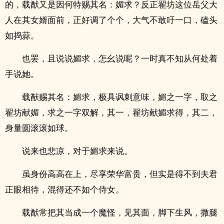
的，载猷又是因何特赐其名：媚求？反正翟坊这位岳父大
人在其女婿面前，正好调了个个，大气不敢吁一口，磕头
如捣蒜。
也罢，且说说媚求，怎幺说呢？一时真不知从何处着
手说她。
载猷赐其名：媚求，极具讽刺意味，媚之一字，取之
翟坊献媚，求之一字双解，其一，翟坊献媚求得，其二，
身量圆滚滚如球。
说来也悲凉，对于媚求来说。
虽身份高高在上，尽享荣华富贵，但实是得不到夫君
正眼相待，混得还不如个侍女。
载猷常把其当成一个魔怪，见其面，脚下生风，撒腿