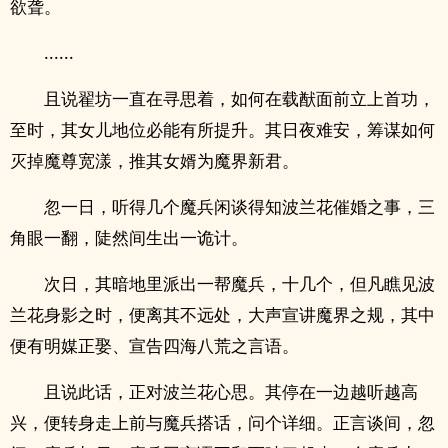
欲聋。
......
且说翟坊一直在寻思着，如何在载猷面前立上首功，
至时，其女儿地位必能有所提升。其日夜难安，筹谋如何
灭掉魔尊宽漾，推其女婿为魔界新君。
忽一日，听得几个魔兵闲谈得知波兰花催婚之事，三
角眼一翻，陡然间生出一诡计。
次日，其暗地里派出一帮魔兵，十几个，但凡瞧见波
兰花身影之时，便离其不远处，大声宣讲魔界之规，其中
便有明媒正娶、宣告四海八荒之言语。
且说此话，正对波兰花心思。其停在一边越听越高
兴，便转身走上前与魔兵搭话，问个详细。正言谈间，忽