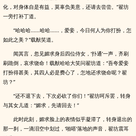
化，对身体自是有益，莫辜负美意，还请去尝尝。”翟坊
一旁打补丁道。
“哈哈哈......哈哈......，爱妾，今日何人为你打扮，怎
如此之美？”载猷笑道。
闻其言，忽见媚求身后四位侍女，‘扑通’一声，齐刷
刷跪倒，哀求饶命！载猷哈哈大笑问翟坊道：“吾夸爱妾
打扮得甚美，其四人必是费心了，怎地还求饶命呢？翟
坊？”
“还不退下去，下次必砍了你们！”翟坊呵斥罢，转身
与其女儿道：“媚求，先请回去！”
此时此刻，媚求脸上的表情似乎凝滞了，转身退出的
那一刹，一滴泪空中划过，‘啪嗒’落地的声音，翟坊震耳