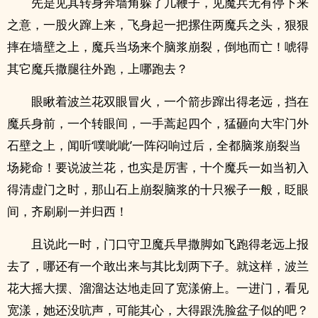
先是见其转身奔墙角躲了几鞭子，见魔兵无有停下来
之意，一股火蹿上来，飞身起一把摞住两魔兵之头，狠狠
摔在墙壁之上，魔兵当场来个脑浆崩裂，倒地而亡！唬得
其它魔兵撒腿往外跑，上哪跑去？
眼瞅着波兰花双眼冒火，一个箭步蹿出得老远，挡在
魔兵身前，一个转眼间，一手蒿起四个，猛砸向大牢门外
石壁之上，闻听‘噗呲呲’一阵闷响过后，全都脑浆崩裂当
场毙命！要说波兰花，也实是厉害，十个魔兵一如当初入
得清虚门之时，那山石上崩裂脑浆的十只猴子一般，眨眼
间，齐刷刷一并归西！
且说此一时，门口守卫魔兵早撒脚如飞跑得老远上报
去了，哪还有一个敢出来与其比划两下子。就这样，波兰
花大摇大摆、溜溜达达地走回了宽漾俯上。一进门，看见
宽漾，她还没吭声，可能其心，大得跟洗脸盆子似的吧？