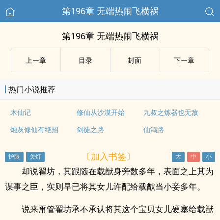
第196章 无端热闹飞横祸
第196章 无端热闹飞横祸
上ー章
目录
封面
下ー章
热门小说推荐
木仙记
修仙从沙漠开始
九叔之炼器也无敌
炮灰修仙有绝招
剑徒之路
仙鸿路
〔加入书签〕
却说翟坊，其跟随在载猷身旁数多年，表面之上其为
谋事之臣，实则早已将其女儿许配给载猷当小妾多年。
说来甭管翟坊承不承认将其这个宝贝女儿硬塞给载猷