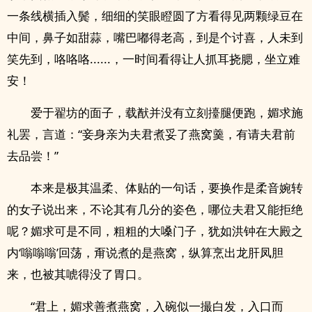
一条线横插入鬓，细细的笑眼瞪圆了方看得见两颗绿豆在
中间，鼻子如甜蒜，嘴巴嘟得老高，到是个讨喜，人未到
笑先到，咯咯咯......，一时间看得让人抓耳挠腮，坐立难
安！
爱于翟坊的面子，载猷并没有立刻擡腿便跑，媚求施
礼罢，言道：“妾身亲为夫君煮妥了燕窝羹，有请夫君前
去品尝！”
本来是极其温柔、体贴的一句话，要换作是柔音婉转
的女子说出来，不论其有几分的姿色，哪位夫君又能拒绝
呢？媚求可是不同，粗粗的大嗓门子，犹如洪钟在大殿之
内‘嗡嗡嗡’回荡，甭说煮的是燕窝，纵算烹出龙肝凤胆
来，也被其唬得没了胃口。
“君上，媚求善煮燕窝，入碗似一撮白发，入口而