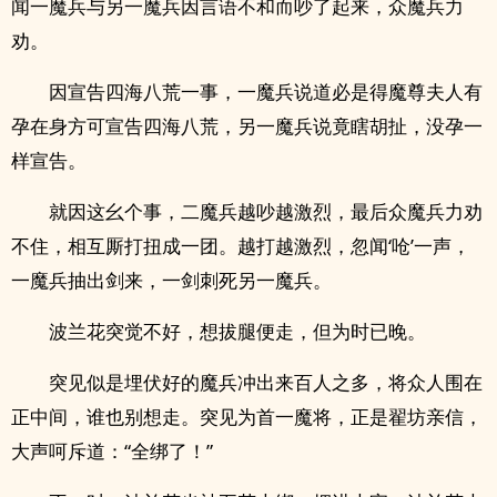
闻一魔兵与另一魔兵因言语不和而吵了起来，众魔兵力
劝。
因宣告四海八荒一事，一魔兵说道必是得魔尊夫人有
孕在身方可宣告四海八荒，另一魔兵说竟瞎胡扯，没孕一
样宣告。
就因这幺个事，二魔兵越吵越激烈，最后众魔兵力劝
不住，相互厮打扭成一团。越打越激烈，忽闻‘呛’一声，
一魔兵抽出剑来，一剑刺死另一魔兵。
波兰花突觉不好，想拔腿便走，但为时已晚。
突见似是埋伏好的魔兵冲出来百人之多，将众人围在
正中间，谁也别想走。突见为首一魔将，正是翟坊亲信，
大声呵斥道：“全绑了！”