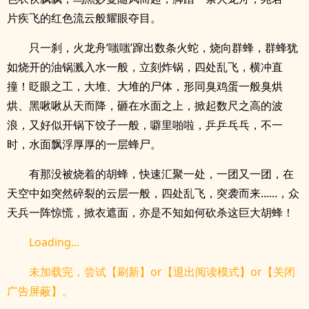
片疾飞的红色流云般耀眼夺目。
只一刹，火龙舟‘嗤嗤’蹿出数条火蛇，烧向群蜂，群蜂犹
如烧开的油锅溅入水一般，立刻炸锅，四处乱飞，横冲直
撞！眨眼之工，大堆、大堆的尸体，形同臭鸡蛋一般臭烘
烘、黑啾啾从天而降，砸在水面之上，掀起数尺之高的波
浪，又好似开锅下饺子一般，噼里啪啦，乒乒乓乓，不一
时，水面飘浮厚厚的一层蜂尸。
有那没被烧着的胡蜂，快速汇聚一处，一团又一团，在
天空中如突然碎裂的云层一般，四处乱飞，突袭而来......，众
天兵一阵惊慌，掀衣遮面，亦是不知如何砍杀这巨大胡蜂！
Loading...
未加载完，尝试【刷新】or【退出阅读模式】or【关闭
广告屏蔽】。