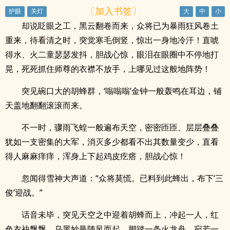
〔加入书签〕
却说眨眼之工，黑云翻卷而来，众将已为暴雨狂风卷土
重来，待看清之时，突觉寒毛倒竖，惊出一身地冷汗！直唬
得水、火二童瑟瑟发抖，胆战心惊，眼泪在眼圈中不停地打
晃，死死抓住师尊的衣襟不放手，上哪见过这般地阵势！
突见碗口大的胡蜂群，‘嗡嗡嗡’金钟一般轰鸣在耳边，铺
天盖地翻翻滚滚而来。
不一时，骤雨飞蝗一般遍布天空，密密匝匝、层层叠叠
犹如一支密集的大军，消灭多少都看不出其数量变少，直看
得人麻麻痒痒，浑身上下起鸡皮疙瘩，胆战心惊！
忽闻得雪神大声道：“众将莫慌。已料到此蜂出，布下‘三
俊’迎战。”
话音未毕，突见天空之中迎着胡蜂而上，冲起一人，红
色衣袂飘飘，乌黑妙曼随风而起，脚踏一条火龙舟，宛若一