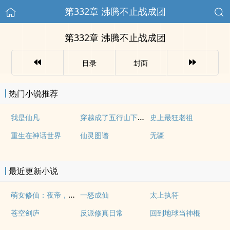
第332章 沸腾不止战成团
第332章 沸腾不止战成团
目录
封面
热门小说推荐
穿越成了五行山下的孙悟空
我是仙凡
史上最狂老祖
重生在神话世界
仙灵图谱
无疆
最近更新小说
萌女修仙：夜帝，求别撩
一怒成仙
太上执符
苍空剑庐
反派修真日常
回到地球当神棍