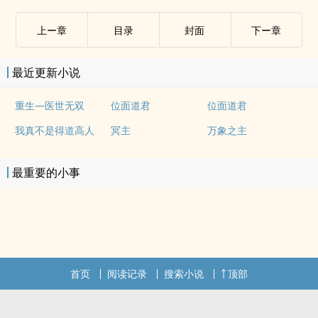
上ー章
目录
封面
下ー章
最近更新小说
重生—医世无双
位面道君
位面道君
我真不是得道高人
冥主
万象之主
最重要的小事
首页
阅读记录
搜索小说
顶部