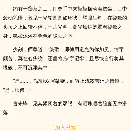
约有一盏茶之工，师尊手中来轻轻摆动着拂尘，口中
念动咒语，忽见一光轮圆圆如环状，耀眼生辉，在柒歌的
头顶之上回转不停，一片光明，毫光灿烂笼罩着柒歌之
身，犹如沐浴在金色的暖阳之下。
少刻，师尊道：“柒歌，师傅用道光为你加灵。情字
颇苦，莫在心头绕，还需将‘忘’字记牢，且尽快自行将其
堪破，不可沉溺其中！”
“是......，”柒歌双眉微蹙，面容上流露苦涩之情道，
“是，师傅！”
言未毕，见其紧闭着的双眼，有泪珠顺着脸庞无声滑
落......
〔加入书签〕