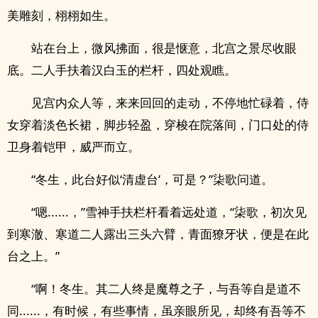
美雕刻，栩栩如生。
站在台上，微风拂面，很是惬意，北宫之景尽收眼
底。二人手扶着汉白玉的栏杆，四处观瞧。
见宫内众人等，来来回回的走动，不停地忙碌着，侍
女穿着淡色长裙，脚步轻盈，穿梭在院落间，门口处的侍
卫身着铠甲，威严而立。
“冬生，此台好似‘清虚台’，可是？”柒歌问道。
“嗯......，”雪神手扶栏杆看着远处道，“柒歌，初次见
到寒澈、寒道二人露出三头六臂，青面獠牙状，便是在此
台之上。”
“啊！冬生。其二人终是魔尊之子，与吾等自是道不
同......，有时候，有些事情，虽亲眼所见，却终有吾等不