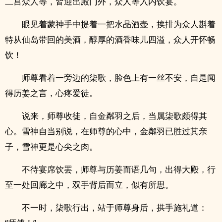
二宫众人等，皆迎出殿门外，众人等入内饮宴。
眼见着蒙神手中提着一把水晶酒壶，挨排为众人斟着
特从仙岛带回的美酒，醇厚的酒香味儿四溢，众人开怀畅
饮！
师尊看着一旁边的柒歌，脸色上有一丝不安，自是闻
得历姜之言，心疼爱徒。
说来，师尊收徒，自金粼羽之后，当属柒歌颇得其
心。雪神自当别说，在师尊的心中，金粼羽已胜过其亲
子，雪神更是心尖之肉。
不待宴席饮罢，师尊与历姜而语几句，出得大殿，行
至一处回廊之中，双手背后而立，似有所思。
不一时，柒歌行出，站于师尊身后，拱手施礼道：