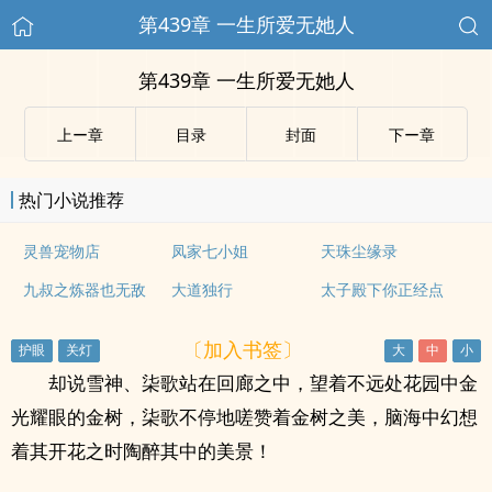
第439章 一生所爱无她人
第439章 一生所爱无她人
上ー章
目录
封面
下ー章
热门小说推荐
灵兽宠物店
凤家七小姐
天珠尘缘录
九叔之炼器也无敌
大道独行
太子殿下你正经点
〔加入书签〕
却说雪神、柒歌站在回廊之中，望着不远处花园中金
光耀眼的金树，柒歌不停地嗟赞着金树之美，脑海中幻想
着其开花之时陶醉其中的美景！