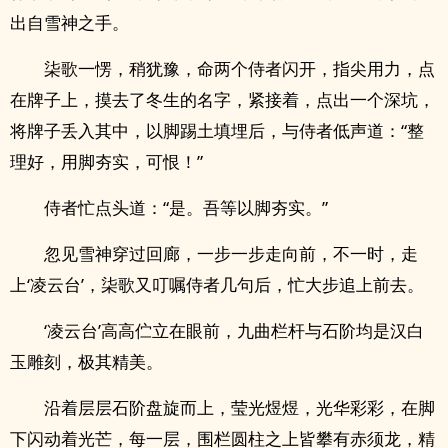
出自雪神之手。
柒歌一愣，稍犹豫，命两个侍者闪开，指尖用力，点
在牌子上，摸去了冬生的名字，紧接着，点出一个深坑，
将牌子丢入其中，以脚踢土填埋后，与侍者低声道：“整
理好，用脚夯实，可恨！”
侍者忙点头道：“是。吾等以脚夯实。”
忽见雪神穿过回廊，一步一步走向前，不一时，走
上‘凌云台’，柒歌又叮嘱侍者几句后，忙大步追上前去。
‘凌云台’高高伫立在眼前，九曲栏杆与石阶均是汉白
玉雕刻，极其精美。
沿着层层石阶盘旋而上，莹光煜煜，光华彩彩，在脚
下闪动着光芒，每一层，围栏圆柱之上皆攀有赤须龙，精