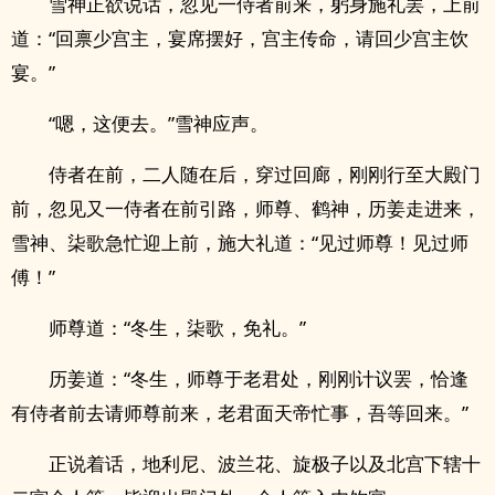
雪神正欲说话，忽见一侍者前来，躬身施礼罢，上前
道：“回禀少宫主，宴席摆好，宫主传命，请回少宫主饮
宴。”
“嗯，这便去。”雪神应声。
侍者在前，二人随在后，穿过回廊，刚刚行至大殿门
前，忽见又一侍者在前引路，师尊、鹤神，历姜走进来，
雪神、柒歌急忙迎上前，施大礼道：“见过师尊！见过师
傅！”
师尊道：“冬生，柒歌，免礼。”
历姜道：“冬生，师尊于老君处，刚刚计议罢，恰逢
有侍者前去请师尊前来，老君面天帝忙事，吾等回来。”
正说着话，地利尼、波兰花、旋极子以及北宫下辖十