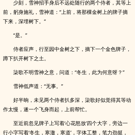
少刻，雪神招手身后不远处随行的两个侍者，其等上
前，躬身施礼，雪神道：“上前，将那棵金树上的牌子摘
下来，深埋树下。”
“是。”
侍者应声，行至园中金树之下，摘下一个金色牌子，
蹲下扒开树下之土。
柒歌不明雪神之意，问道：“冬生，此为何意呀？”
雪神低声道：“无事。”
好半晌，未见两个侍者扒多深，柒歌好似觉得其等动
作太慢，遂一个飞身而起，上前帮忙。
至近前忽见牌子上写着‘心花怒放’四个大字，旁边一
行小字写着‘冬生，寒澈，寒道’，字体工整，笔力劲挺，