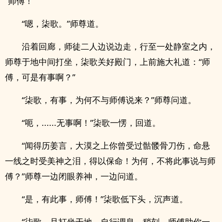
“师傅！”
“嗯，柒歌。”师尊道。
沿着回廊，师徒二人边说边走，行至一处静室之内，
师尊于地中间打坐，柒歌关好殿门，上前施大礼道：“师
傅，可是有事啊？”
“柒歌，有事，为何不与师傅说来？”师尊问道。
“呃，......无事啊！”柒歌一愣，回道。
“闻得历姜言，大漠之上你曾受过骷髅骨刀伤，命悬
一线之时受美神之泪，得以保命！为何，不将此事说与师
傅？”师尊一边闭眼养神，一边问道。
“是，有此事，师傅！”柒歌低下头，沉声道。
“柒歌，且打坐于地，自行调息。稍刻，师傅助你一