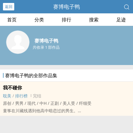
赛博电子鸭
返回
首页
分类
排行
搜索
足迹
赛博电子鸭
共收录 1 部作品
赛博电子鸭的全部作品集
我不碰你
耽美
/
排行榜
完结
原创 / 男男 / 现代 / 中H / 正剧 / 美人受 / 纤细受
童筝在川藏线遇到他高中暗恋过的男生。
孟颜礼，直男。
他隐瞒着小心翼翼接近，发现穿女装就能拿下。
——也不算很直。