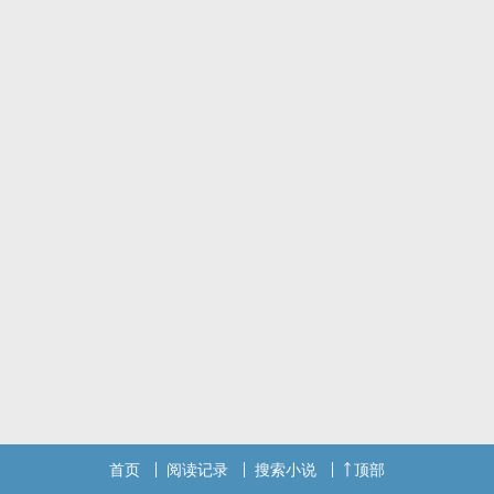
被发现是高中同学之后孟颜礼觉得他是个骗子。
童筝心说不伺候了，爱处处，不行拉倒。
结果孟颜礼贴上来，亲亲抱抱还要做正人君子：“乖，你是男的，我不
碰你。”
……不碰的意思原来只是不进去。
＊渣苏大直男x漂亮小作精
孟颜礼x童筝
雷萌自见：受喜欢穿女装
首页
阅读记录
搜索小说
顶部