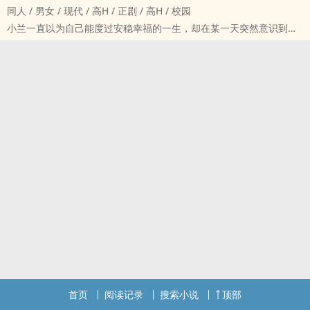
‎‌‍同‌人‎ / 男女 / 现代 / ‍高‍‎‌H‎ / 正剧 / ‍高‍‎‌H‎ / 校园
而所谓质子，其实就是送去敌国宫中，供男人们玩弄的脔宠。
小兰一直以为自己能度过安稳幸福的一生，却在某一天突然意识到自
苏辞姿色出众，无安国宫中苏辞所居住的甘泉殿，日日夜夜都传来他
己身边的人都好像被一股邪恶的意念附体一般，性情变了许多。
被男人操到难耐的呻吟和喘息。
把自己当作礼物送到财阀子弟床上的男朋友，突然对自己展示爱意的
Np，双性，走剧情，但剧情没逻辑。
楼下咖啡店员，做爱时丝毫不留情的冷酷探员……
已登场人物：
即便如此，小兰也永远都是那个希望别人快乐的烂好人，于是日复一
无安国国主－萧允城
日被迫承受着他们的欲望。
义兄－苏懿
到底什幺时候才能结束这混乱的世界呢，拜托大家都快点变回正常的
贴身太医－南宫仪
样子吧！
竹马邻国国主－杜凌云
如果我的身体可以拯救你们的话……
杜凌云弟弟－杜凌霄
⒈全世界都爱猫露露的小兰中心向，bg，np，非常玛丽苏，可能无下
注：结局‌‎1‍‎v‍‌1‍‌‌，逐渐走心，萧允城×苏辞。
限！
⒉如果内容让您感到不适，请及时退出，大家友好交流！
3.已完结，剧情没有逻辑，所有的男性角色都是在剧情设定下ooc的产
物，ooc就是剧情设定的本身，最后两章会解除这个设定，大家都会
回归正常！
首页
阅读记录
搜索小说
顶部