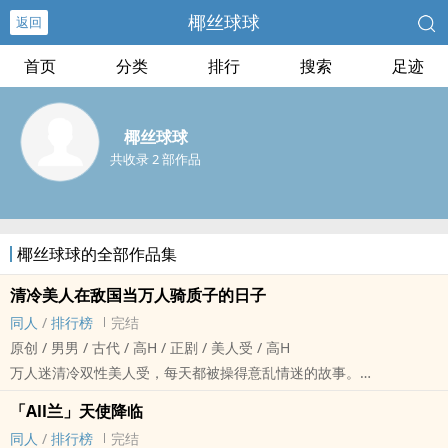
椰丝球球
返回
首页
分类
排行
搜索
足迹
椰丝球球
共收录 2 部作品
椰丝球球的全部作品集
清冷‎美‌‌‎人‍‎‎在敌国当万人骑质子的日子
‎‌‍同‌人‎
/
排行榜
完结
原创 / ‎男‎‍‍男‎‌ / 古代 / ‍高‍‎‌H‎ / 正剧 / ‎美‌人‎‌‌受‎‎ / ‍高‍‎‌H‎
万人迷清冷双性‎美‌人‎‌‌受‎‎，每天都‍‎‌被‎‍‌操‌‍得意乱情迷的故事。
苏辞是伏阳国苏懿将军捡回来的弟弟，国难当头，为了救苏将军的性
「All兰」天使降临
命，苏辞向皇上求情，代价则是冒充同为双性人的八皇子李安南，前
‎‌‍同‌人‎
/
排行榜
完结
往无安国当质子。