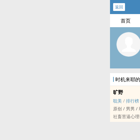
返回
首页
时机来耶
旷野
‌耽‌‍美‌
/
排行榜
原创 / ‍‍男‌‎‍
社畜苦逼心理
受一直爱攻、
虐受，但攻也
he。