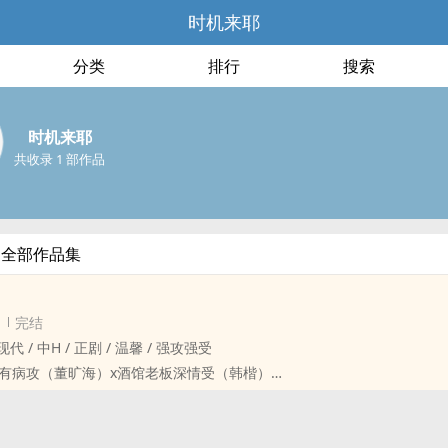
时机来耶
分类
排行
搜索
时机来耶
共收录 1 部作品
的全部作品集
完结
男‎‍ / 现代 / 中H / 正剧 / 温馨 / 强攻强受
有病攻（董旷海）x酒馆老板深情受（韩楷）
受治愈攻，攻心理上挺差劲的。
挺惨。