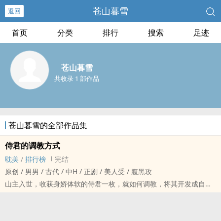
苍山暮雪
返回
首页
分类
排行
搜索
足迹
苍山暮雪
共收录 1 部作品
苍山暮雪的全部作品集
侍君的‎调‍‎‌教‍‍方式
‍‌耽‍‌‍美‎
/
排行榜
完结
原创 / ‌‎‍男‎男‎‌ / 古代 / 中H / 正剧 / ‍美‌人‍‎受‎ / ‌‌腹‎‍‍黑‍‌‍攻
山主入世，收获身娇体软的侍君一枚，就如何‎调‍‎‌教‍‍，将其开发成自己
喜欢的模样，我们的山主大人有话要说。