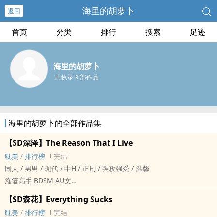
海里的胡萝卜
返回
首页
分类
排行
搜索
足迹
海里的胡萝卜
共收录 3 部作品
海里的胡萝卜的全部作品集
【SD深泽】The Reason That I Live
‌耽‌美‍‎‌
/
排行榜
完结
‌同‎‍‌人‍ / ‎男‌男‎‌ / 现代 / 中H / 正剧 / 强攻强受 / 温馨
灌篮高手 BDSM AU文
深津想要一个新的sub 从零开始‌‌调‎‎‍教‍‎‎
【SD森花】Everything Sucks
泽北不知道自己是不是 但他想试试
‌耽‌美‍‎‌
/
排行榜
完结