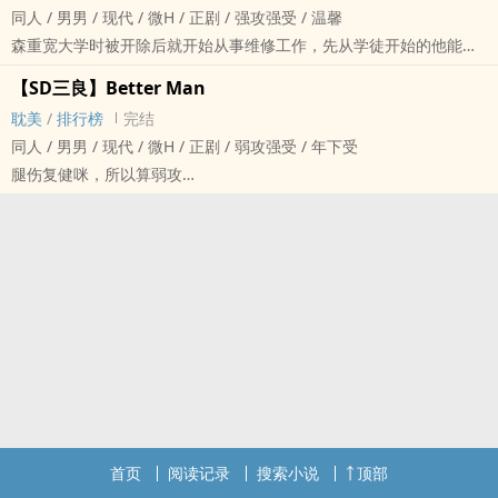
‌同‎‍‌人‍ / ‎男‌男‎‌ / 现代 / 微H / 正剧 / 强攻强受 / 温馨
森重宽大学时被开除后就开始从事维修工作，先从学徒开始的他能独
当一面以后，想着反正国内也毫无牵挂，所以遇到了机会就去了美国
【SD三良】Better Man
赚美金。
‌耽‌美‍‎‌
/
排行榜
完结
没有人生目标的森重宽过一天算一天，从未想过安定或是未来。
‌同‎‍‌人‍ / ‎男‌男‎‌ / 现代 / 微H / 正剧 / 弱攻强受 / 年下受
樱木花道的人生从高一开始变得顺风顺水，遇到了许多不错的贵人，
腿伤复健咪，所以算弱攻
加上他自己不懈的努力和坚持的勤勉，高中后直接被保送到美国
良辍学打工，为了赚钱而不再打篮球，其中一份打工是在医院做基础
NCAA，如今更是成为了堂堂的NBA大明星。
护工【清扫】
只是每当他回到只有自己一个人的豪华顶层公寓，就被寂寞压得快喘
咪因为伤势和父母所以脾气坏，赶走了很多人后，良开始做他的专职
不过气。
看护
这一天，寂寞的樱木在酒吧喝醉了……
医院日常，帮助咪重建信心及复健，良也慢慢重拾篮球
⚠️＊恋物癖警告
轻微MB设定
【先这本再《Everybody Hurts》，但是分开看也没关系。】
第一部已完结，第二部《Don，t Know Why》五月开始更新。
想要评论想要评论想要评论 嘤嘤嘤嘤嘤 拉着花花一起嚎哭
PS. 上下部已出‌同‎‍‌人‍本，有余量，可以评论～
首页
阅读记录
搜索小说
顶部