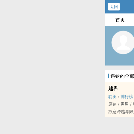
返回
首页
遇钦的全
越界
‎‍耽‌‎‍美‍‌‍
/
排行榜
原创 / ‌男‌‎‍男‎
故意跨越界限
非典型BDSM
（多sp）
白切黑主动攻 