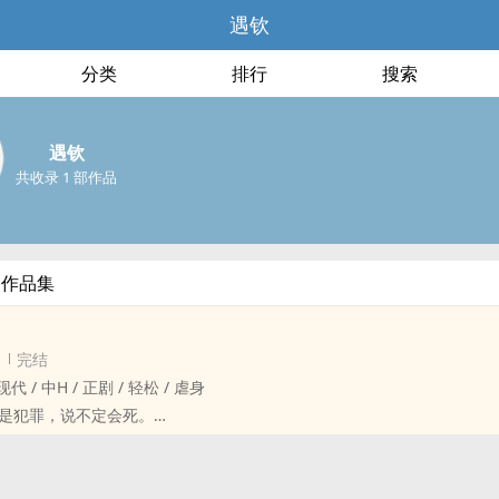
遇钦
分类
排行
搜索
遇钦
共收录 1 部作品
部作品集
完结
‎‌ / 现代 / 中H / 正剧 / 轻松 / 虐身
是犯罪，说不定会死。
x 封心锁爱sub受