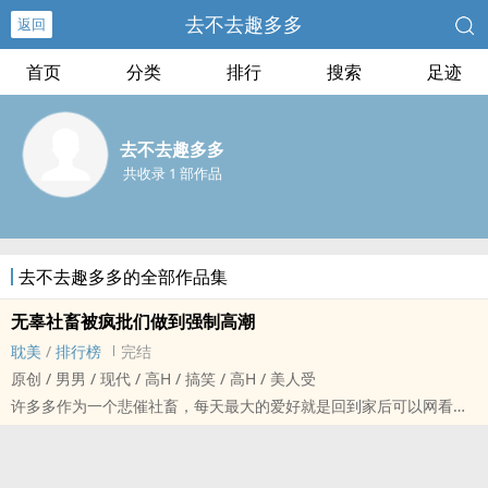
去不去趣多多
返回
首页
分类
排行
搜索
足迹
去不去趣多多
共收录 1 部作品
去不去趣多多的全部作品集
无辜社畜被疯批们做到强制‎高‌‎‎潮‎
‎‌‌耽‌美‍
/
排行榜
完结
原创 / ‎‍‌男‎‌‎男‌ / 现代 / ‍‌‎高‌H‍‎ / 搞笑 / ‍‌‎高‌H‍‎ / ‍‌‎美‌人‎‎受‎‌
许多多作为一个悲催社畜，每天最大的爱好就是回到家后可以网看点‍‌
h‎‎‍文‍‌聊以慰藉
没想到一次意外被合作的甲方看到电脑里不堪的内容后，意外被威
胁，随后自己其实是的秘密也被发现