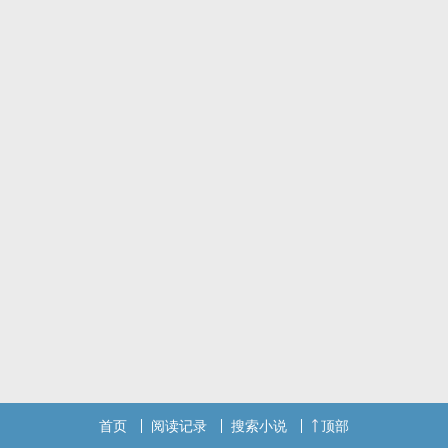
开始是强制，后面就是无下限的各种无脑肉啦，本文的宗旨就是大口
吃肉，本人各种play都会涉猎到，强制‎高‌‎‎潮‎‌‎‍喷‍‌尿‎‍，np，小道具，产乳
也会写
新书《每天都在被花市渣攻爆艹》已开，会和这本一样保持日更，祝
大家吃肉开心（●，◡，●）
为了维持花市的正常秩序，安抚暴躁的渣攻们，快穿局派出十佳优秀
员工陆川，游走在花市的各个剧本世界里。
用他优秀的工作经验（bushi）身娇体软的肉体（划掉），拯救岌岌
可危的花市世界。
首页
阅读记录
搜索小说
顶部