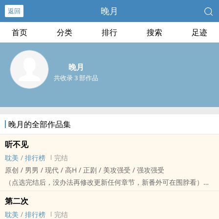
晚月
返回
首页
分类
排行
搜索
足迹
晚月
共收录 3 部作品
晚月的全部作品集
听不见
‎‌‌耽‍‎美‎‌
/
排行榜
完结
原创 / ‎‍男‎男‍ / 现代 / ‍‌高‍H‌‌‍ / 正剧 / 美攻强受 / 强攻强受
（点选完结后，没办法再修改更新任何章节，新番外可在围脖看）
在小弟们眼里，洛争是个一言不合就掀人天灵盖的超级暴力怪，有他
第二次
出现的地方，半径五米内的活人膝盖都是软的。
‎‌‌耽‍‎美‎‌
/
排行榜
完结
他们不知道的是，每到星期五这天，洛争的膝盖也是软的。