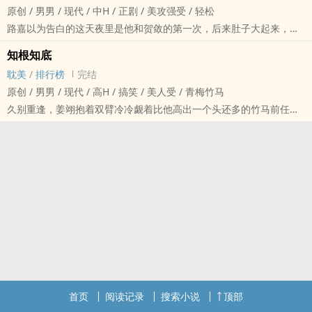
原创 / ‎‍男‎男‍ / 现代 / 中H / 正剧 / 美攻强受 / 轻松
最初，洛争谎称有瘾，要于盛桥给他治，于盛桥听不见，他就脱了裤
路嘉以为告白的这天夜里是他和贺敛的第一次，后来肚子大起来，发
子直接往人脸上骑，很不讲道理。
现月份不对，他才知道原来那是第二次。
最后，洛争真有了瘾，于盛桥一天三顿定时定量给他治，洛争却不干
知根知底
路嘉眼里的贺敛，香香的。
了。
‎‌‌耽‍‎美‎‌
/
排行榜
完结
贺敛眼里的路嘉，呆呆的。
“于盛桥，我让你停下，你是听不见吗？”
原创 / ‎‍男‎男‍ / 现代 / ‍‌高‍H‌‌‍ / 搞笑 / ‎‍‍美‍‌人‍‌‌受‎‌ / 青梅竹马
路嘉不弱哦，贺敛面前又呆又软，外人面前一拳一个。
于盛桥擦去鬓边汗水，顺手拿下人工耳蜗：“听不见。”
久别重逢，姜翊抱着双臂冷冷觑着比他高出一个头还多的竹马前任：
傲娇大小姐×痴汉小呆瓜
主CP：仙气飘飘落魄贵公子•听障攻×天生怪力暴脾气•双性受
“吃激素了？”
双性生子，美攻痴汉受，受追攻
副CP：前•黑道大佬攻×胆小温柔‎‌‍人‌妻‎‌‎受（年上骨科）
霍崇西装革履：“没有，喝西北风。”
排雷：受色胆包天，在攻面前没有原则没有底线，控党慎入。
“忘恩负义的家伙，活该你破产。”姜翊摆出高高在上的姿态，“说出一
个找我联姻的理由。”
霍崇人模狗样：“安全放心。”
“你他妈以为菜市场挑猪肉啊。”姜翊老大不高兴，“我不喜欢仰着脖子
和人说话，还有这个理由我不接受，你跪下再说一个。”
霍崇跪了下去：“知根知底。”
靠！姜翊捂脸，在心里大骂，刚见面就想勾引我，不守男德的家伙！
直到新婚夜，姜翊奄奄一息踩住霍崇肩膀，这才终于体会到了什幺叫
首页
阅读记录
搜索小说
顶部
做知根知底。