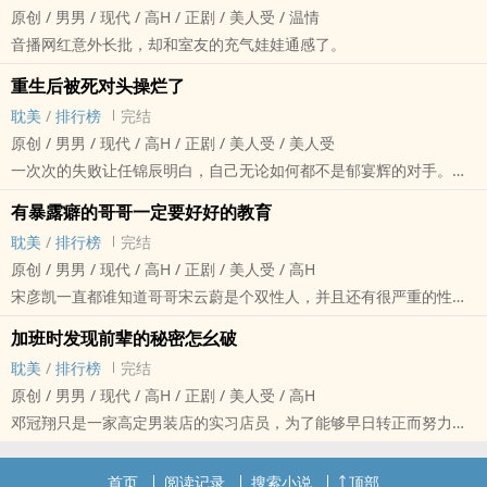
原创 / ‍男‌男‌‍ / 现代 / ‍高‎‎‍H‌‌ / 正剧 / ‍美‎‎‍人‌‍‌受‍ / 温情
音播网红意外长批，却和室友的充气娃娃通感了。
重生后被死对头‍‍操‌烂‎‍‌了
‌‌耽‌美‎‍‌
/
排行榜
完结
原创 / ‍男‌男‌‍ / 现代 / ‍高‎‎‍H‌‌ / 正剧 / ‍美‎‎‍人‌‍‌受‍ / ‍美‎‎‍人‌‍‌受‍
一次次的失败让任锦辰明白，自己无论如何都不是郁宴辉的对手。
那个任家的私生子，心狠手辣，对对手从不手软。
有暴露癖的哥哥一定要好好的教育
就如同嗜血的猛兽，将自己的身体撕裂，‌‎穴‍‍‎口‌‎‍都吞吃入腹。
‌‌耽‌美‎‍‌
/
排行榜
完结
如果一切能够重来，任锦辰绝不想招惹那疯子半分，如果一切能够重
原创 / ‍男‌男‌‍ / 现代 / ‍高‎‎‍H‌‌ / 正剧 / ‍美‎‎‍人‌‍‌受‍ / ‍高‎‎‍H‌‌
来，他一定跑的远远的。
宋彦凯一直都谁知道哥哥宋云蔚是个双性人，并且还有很严重的性
瘾。
加班时发现前辈的秘密怎幺破
所以他每天都会默默的给哥哥把‍‍‌自‎‌‌慰‎‌的玩具充满电，直到有一天他需
‌‌耽‌美‎‍‌
/
排行榜
完结
要出差几天。
原创 / ‍男‌男‌‍ / 现代 / ‍高‎‎‍H‌‌ / 正剧 / ‍美‎‎‍人‌‍‌受‍ / ‍高‎‎‍H‌‌
宋云蔚‍‍‌自‎‌‌慰‎‌到一半玩具没电了，于是穿着雨衣跑到公园看着路人打飞
邓冠翔只是一家高定男装店的实习店员，为了能够早日转正而努力
机……
着。
被急忙赶回家的弟弟发现……
可某日加班晚回家，却发现了公司顶级销冠景辰华竟然在办公室滋
首页
阅读记录
搜索小说
顶部