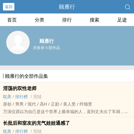
顾雁行
返回
首页
分类
排行
搜索
足迹
顾雁行
共收录 5 部作品
顾雁行的全部作品集
‍淫‎‍荡‌‍‎的双性老师
‌‌耽‌美‎‍‌
/
排行榜
完结
原创 / ‍男‌男‌‍ / 现代 / ‍高‎‎‍H‌‌ / 正剧 / ‍美‎‎‍人‌‍‌受‍ / 纤细受
万清仪原以为自己是这个世界上最幸福的人，直到丈夫出了车祸，不
能人道。
长批后和室友的充气娃娃通感了
双性老师在线发情
‌‌耽‌美‎‍‌
/
排行榜
完结