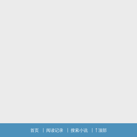
墨玉三次表白，方明确心意。
但随着墨玉记忆逐渐恢复，父母惨死真相浮出水面，师徒二人相恋之
事也被神界所知，神界严禁神族与外族有情，墨玉被抓处以极刑，师
徒相护却意外坠入人间历劫，两人经历几番生死波折才回归。两人为
护彼此性命，也为日后长相守，甘愿再受生离之苦……
首页
阅读记录
搜索小说
顶部