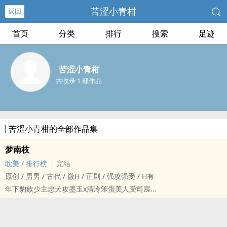
苦涩小青柑
返回
首页
分类
排行
搜索
足迹
苦涩小青柑
共收录 1 部作品
苦涩小青柑的全部作品集
梦南枝
‌‍‌耽‎美‌
/
排行榜
完结
原创 / ‍‌‌男‎‍‌男‌‍ / 古代 / 微H / 正剧 / 强攻强受 / H有
年下豹族少主忠犬攻墨玉x清冷笨蛋‎美‎人‌‎‍受‎司宸
HE＋师徒养成＋救赎＋车有
因部族争斗惨遭虐待追杀的失忆少主墨玉，被外派人间的上仙司宸捡
回，悉心照顾长大，两人互生情愫，只有师父司宸不自知，直到经历