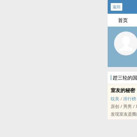
返回
首页
蹬三轮的
室友的秘密
‍‌‎耽‎‌‌美‍
/
排行榜
原创 / ‎‍男‍‌男
发现室友是圈