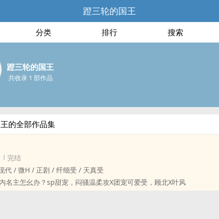
蹬三轮的国王
分类
排行
搜索
蹬三轮的国王
共收录 1 部作品
国王的全部作品集
完结
‍‎ / 现代 / 微H / 正剧 / 纤细受 / 天真受
内名主怎幺办？sp甜宠，闷骚温柔攻X团宠可爱受，顾北X叶风