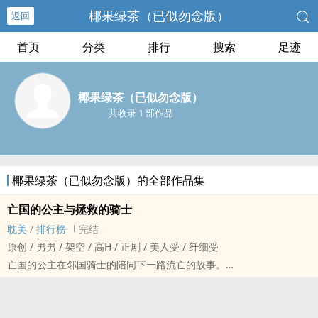
椰果绿茶（已似勿念版）
返回
首页
分类
排行
搜索
足迹
椰果绿茶（已似勿念版）
共收录 1 部作品
椰果绿茶（已似勿念版）的全部作品集
亡国的公主与拯救的骑士
耽美
/
排行榜
完结
原创 / 男男 / 架空 / ‍‎‍高‌‍‎H‎‍ / 正剧 / 美人受 / 纤细受
亡国的公主在邻国骑士的陪同下一路流亡的故事。
Cp:紫萝×蓝泽，美貌花妖公主受×霸道恶龙骑士攻
花妖是雌雄同株的紫君子兰妖，即双性受。
1v1，双洁，he，有生子，剧情写歪了，推荐别看！