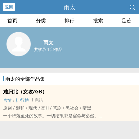
雨太
返回
首页
分类
排行
搜索
足迹
雨太
共收录 1 部作品
雨太的全部作品集
难归北（女攻/GB）
言情
/
排行榜
完结
原创 / 混和 / 现代 / ‎‍‌高‍H‍ / 悲剧 / 黑社会 / 暗黑
一个堕落至死的故事。一切结果都是宿命与必然。
女大佬×小警察
首发破十八，完结后番外/修订也在破十八上，搜索”难归北“即可，‎‍海‎
棠‍上新规定太多了懒得改了。