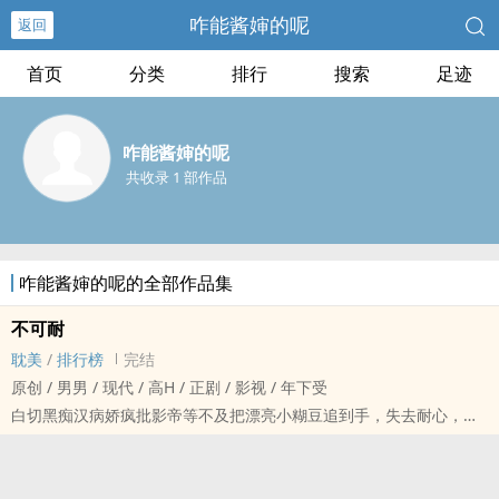
咋能酱婶的呢
返回
首页
分类
排行
搜索
足迹
咋能酱婶的呢
共收录 1 部作品
咋能酱婶的呢的全部作品集
不可耐
‌‌‎耽‌‍美‍
/
排行榜
完结
原创 / ‎‍‎男‍‌男‌ / 现代 / ‌高‍‌‎H‌‍ / 正剧 / 影视 / 年下受
白切黑痴汉病娇疯批影帝等不及把漂亮小糊豆追到手，失去耐心，于
是选择强制爱