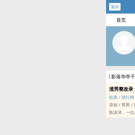
返回
首页
影落华亭
渣男整改录
‌‍‌耽‍美‍
/
排行榜
原创 / ‍‌‎男‎‌男‍ /
陈沐泽，一位‎
短文，单性，‍‌
如果一切是误
前面几章可能