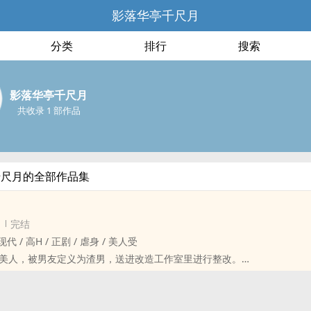
影落华亭千尺月
分类
排行
搜索
影落华亭千尺月
共收录 1 部作品
千尺月的全部作品集
完结
 现代 / ‌高‍H‌‎‎ / 正剧 / 虐身 / ‎‌美‌‎人‍‌受‌‌
‍‌美‎‎‍人‌，被男友定义为渣男，送进改造工作室里进行整改。
‎调‎教‌‎、道具、抹布、虐身。
会，那已经发生的伤害应该如何定义。
有点血腥伤人，从“媚药”往后会好一点。