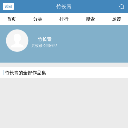
竹长青
返回
首页
分类
排行
搜索
足迹
竹长青
共收录 0 部作品
竹长青的全部作品集