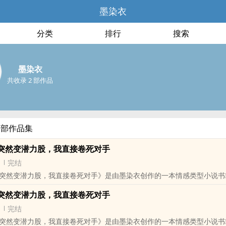
墨染衣
分类
排行
搜索
墨染衣
共收录 2 部作品
全部作品集
突然变潜力股，我直接卷死对手
完结
突然变潜力股，我直接卷死对手》是由墨染衣创作的一本情感类型小说书
突然变潜力股，我直接卷死对手
完结
突然变潜力股，我直接卷死对手》是由墨染衣创作的一本情感类型小说书