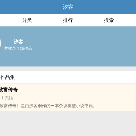
汐客
分类
排行
搜索
汐客
共收录 1 部作品
部作品集
致富传奇
完结
致富传奇》是由汐客创作的一本杂谈类型小说书籍。