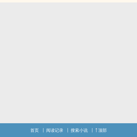
首页
阅读记录
搜索小说
顶部