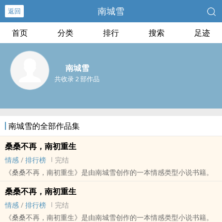
南城雪
返回
首页
分类
排行
搜索
足迹
南城雪
共收录 2 部作品
南城雪的全部作品集
桑桑不再，南初重生
情感
/
排行榜
完结
《桑桑不再，南初重生》是由南城雪创作的一本情感类型小说书籍。
桑桑不再，南初重生
情感
/
排行榜
完结
《桑桑不再，南初重生》是由南城雪创作的一本情感类型小说书籍。