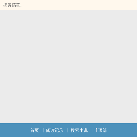
搞黄搞黄
勇者当然要被橄榄！
首页
阅读记录
搜索小说
顶部