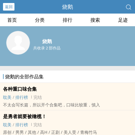
烧鹅
返回
首页
分类
排行
搜索
足迹
烧鹅
共收录 2 部作品
烧鹅的全部作品集
各种重口味合集
耽美
/
排行榜
完结
不太会写长篇，所以开个合集吧，口味比较重，慎入
是勇者就要被橄榄！
耽美
/
排行榜
完结
原创 / 男男 / 其他 / ‍高‎‍H‌‍ / 正剧 / 美人受 / 青梅竹马