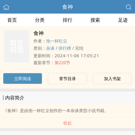
食神
首页
分类
排行
搜索
足迹
食神
作者：
泡一杯红尘
类别：
杂谈
/
排行榜
/
完结
2024-11-06 17:05:21
更新时间：
最新章节：
第220节
立即阅读
章节目录
加入书架
内容简介
《食神》是由泡一杯红尘创作的一本杂谈类型小说书籍。
收起