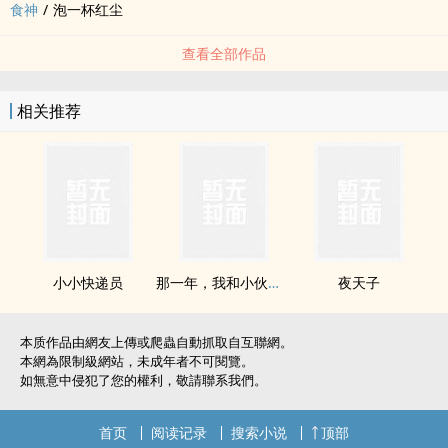
食神
/
泡一杯红尘
查看全部作品
相关推荐
小小快递员
那一年，我和小伙伴做了件伟大的事
夜天子
本质作品由網友上傳或爬蟲自動抓取自互聯網。
本網為限制級網站，未成年者不可閱覽。
如無意中侵犯了您的權利，敬請聯系我們。
首页
阅读记录
搜索小说
顶部