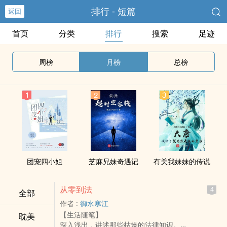
排行 - 短篇
返回
首页
分类
排行
搜索
足迹
周榜
月榜
总榜
团宠四小姐
芝麻‍‌‎兄‌‎‌妹‍‎奇遇记
有关我妹妹的传说
从零到法
4
全部
作者 :
御水寒江
【生活随笔】
耽美
深入浅出，讲述那些枯燥的法律知识。