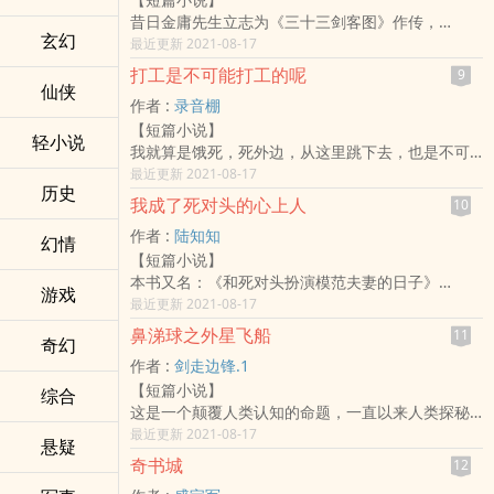
量……节欲自省，恪守本心。”
可那机场登机的最后一刻，
昔日金庸先生立志为《三十三剑客图》作传，
行者是驻守现实边界的苦行僧，是牛羊和牧场的守
往日骄傲自负、不可一世的年轻总裁却发了疯似的
玄幻
可惜最终仅有《越女剑》一篇完本。
最近更新 2021-08-17
护者，是藏地流传千百年的传说，更是拂晓黑暗中
冲向她，眼底像是染了血，是惊心动魄的偏执情
余者八十士，泣鸣不已，自先生羽化，懊悔益甚。
不灭的灯火。
绪，恼怒又冰冷地狠狠威胁，声线低哑，咬牙切
打工是不可能打工的呢
9
今有短篇征文，数古今侠义。
仙侠
齿：“南酒，你敢走！”
作者 :
录音棚
不才便为《剑客图》中奇女子女丸试捉刀笔。
他认输了。
【短篇小说】
这女丸以媚术入道，童颜不老，与上仙比翼飞升。
轻小说
我就算是饿死，死外边，从这里跳下去，也是不可
如何能写此‍‌艳‎‎情‍‍‎而又不落俗流，请君借步一观。
能打工的呢！
最近更新 2021-08-17
历史
我成了死对头的心上人
10
作者 :
陆知知
幻情
【短篇小说】
本书又名：《和死对头扮演模范夫妻的日子》
游戏
迫于家族联姻的压力，姜乔英年早婚了。联姻对象
最近更新 2021-08-17
是她从小到大最讨厌的“别人家的孩子”——傅景行。
鼻涕球之外星飞船
11
奇幻
唯一令她感到欣慰的是她的新婚丈夫在婚后第二天
作者 :
剑走边锋.1
就远赴欧洲开拓海外市场了，一年半载都未必能见
【短篇小说】
上他一面。
综合
这是一个颠覆人类认知的命题，一直以来人类探秘
不用时时刻刻扮演模范夫妻的姜乔简直浪得飞起，
的外星飞船，竟然是地球史前超文明人类发明制造
最近更新 2021-08-17
每天跟志同道合的小姑子逛逛逛买买买，喝完下午
悬疑
出来的。
茶就去唱歌喝酒蹦迪彻夜狂欢。
奇书城
12
一个可以画成动漫的奇幻，新鲜，紧张，刺激的故
一年后的某个夜晚，酒吧，单身派对。