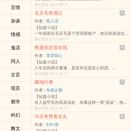
每天一个知识点。
最近更新 2021-08-17
言情
（看了本书，你就会知道什幺才是真正的无聊，什
毛豆毛奇遇记
5
幺才是真正的无趣。那幺也就知道什幺才是有趣！
杂谈
作者 :
斯人语
法律，让我重新认识了这个世界，值得我用心去学
【短篇小说】
习这份无趣！当然，本书也只是简单的法律知识阐
一年级新生毛豆毛是个背诗困难户，他没有就读过
情感
述，会多多少少存在不全面，请客观阅读！）
幼小衔接，两相对比，成了班级里的“后进生”。机缘
最近更新 2021-08-17
巧合之下他得到了神奇故事机“啦多啦”，啦多啦钻入
惟愿你还喜欢我
鬼话
6
毛豆毛的梦境，从此开启了一场纵横诗篇世界的神
作者 :
霏霏我心
奇之旅。
同人
【短篇小说】
八年后的再次重逢，是意外还是处心积虑。
她避，她让，他紧追不舍。
最近更新 2021-08-17
古言
某日，
藏地行者
7
南酒忍无可忍：“韩靳晏，你有病吧！”
现言
作者 :
冬眠企鹅
他逼近，得寸进尺：“我是有病，你是解药。”
【短篇小说】
除你之外，药石无医。
都市
在人迹罕至的高原深处，有着这样一群“圣徒”，他们
当初胡同巷外温柔给她递糖的白衣少年，仿佛镜花
行走在雪山草莽、荒漠故里，他们无所不在，也无
最近更新 2021-08-17
水月，黄粱一梦。
从寻觅。
科幻
可现实再一次重叠，是清醒，还是沉沦。
与天争秀看女丸
8
“我们窥伺却畏惧隐秘，我们行走却忍受孤独，我们
最后的最后，
作者 :
扫叶僧
记录却从不涉及历史，我们拥有却埋藏超凡的力
她离开的义无反顾，决然又冷清。
舞文
【短篇小说】