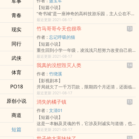
军事
作者 :
盛宝军
事！
姜乔正蹦得开心，手腕却忽然被人一把拽住。
【短篇小说】
小博，小峰两兄弟，因为作业繁重，写不出来，经
一年轻俊美男子咬着烟，视线在她精致妖艳的妆容
“奇书城”是一座神奇的高科技游乐园，主人公在不同
常给妈妈批评，成天幻想有外星人把他们妈妈带
青春
上停留了几秒之后，勾起唇漫不经心的笑：“玩得挺
的书籍、故事中游历、探险，参与到不同的故事中
最近更新 2021-08-17
走，结果真有外星人把他们两兄弟带走，并在他们
开心的呀，老婆？”
去，感受精彩，吸取知识，不断成长。同时，每进
身上改写了基因程序，注入了特异功能。从此开启
姜乔扭头对小姑子说：“现在的年轻人也太直接太奔
竹马哥哥今天也很乖
13
现实
入一次“奇书城”，无论是在一本或几本书中游历，都
了他们鼻涕球组合的历险之旅，历经饥饿国，鬼
放了，一上来就乱认老婆。”
作者 :
忘记呼吸的猫
会经历一个新的完整的故事。
城，黑暗岛……他们斗智斗勇挫败恶毒的巫师，击退
小姑子吓得两腿发软，绝望道：“嫂子……这真是我
同行
【短篇小说】
《奇书城》的主旨是让孩子爱上读书，希望小读者
吞噬人类梦想灵珠的噬梦魔，还有亲历住满老人，
哥！”
重生回到小学一年级，凌浅浅只想努力改变自己前
能够跟随主人公接触各种书籍中的一些精彩片断和
没人照顾的南瓜岛，父与子，亲情和仇恨充斥，最
-
世的霉运。
最近更新 2021-08-17
经典人物，从而产生阅读原着的兴趣。
武侠
后回归本性温馨一段段新奇，有趣的历险旅程……
人人都说姜乔和傅景行是形式婚姻，一定撑不过两
握了握小粉拳，她决定先从改造那不争气又坑爹的
年，姜乔深以为然。直到某一天，她发现了几件惊
我真的没想毁灭人类
14
竹马哥哥开始。
悚的事情：
体育
作者 :
竹绕溪
顾川：从前小丫头见到她都绕着走，现在天天拿着
1.她的游戏直播间里，粉丝榜一是傅景行。
【影视剧本】
课本要他好好学习，天天向上，成为建设祖国的栋
2.她心血来潮写的玛丽苏脑残小说，粉丝榜首是傅景
PO18
开局就欠了一千万罚款，限期四个月还清，还面临
梁之才。脑子怕不是坏了？！
行。
失业危机。
最近更新 2021-08-17
直到，凌浅浅把顾川给揍了一顿以后，她让他往
3.书房里藏了3650封写给她的情书，情书底下的落
游戏策划艾文觉得这日子简直没法过了，为了保住
东，他不敢往西，她让他蹲着，他不敢站着。
原创小说
消失的橘子镇
款名字是傅景行。
15
饭碗逼得只能用绝招！
当曾经的不良少年，长成俊美高冷的学霸校草，逮
姜乔：“……”
作者 :
文清01
“知道你正在一步步毁灭人类幺？”
着她这颗小青梅不撒手后。
她好像一不小心知道了太多秘密，今天晚上会不会
商道
【短篇小说】
艾文一脸懵逼：“我只想打个工而已……”
凌浅浅才发现，剧本……好像有点跑偏了！？？
被傅景行灭口？
这是一本触及灵魂的书，它涉及到诚实与道德，也
脑机接口时代，人类生活在虚拟世界中，黑科技可
短篇
拷问人类的良知。
最近更新 2021-08-17
以改变世界，当然也能毁灭人类。
肺部受到细菌感染的阿诺随父母搬到风景优美的郊
潘多拉的魔盒，被打开了……
世子他太宠妹妹了
16